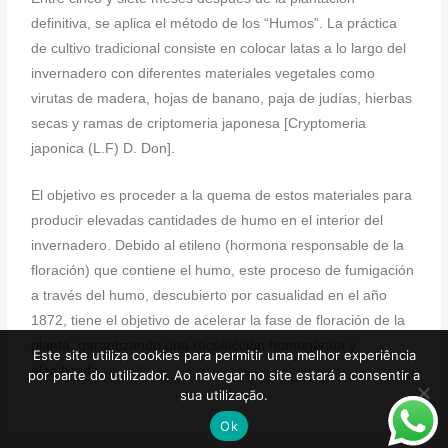
definitiva, se aplica el método de los “Humos”. La práctica
de cultivo tradicional consiste en colocar latas a lo largo del
invernadero con diferentes materiales vegetales como
virutas de madera, hojas de banano, paja de judías, hierbas
secas y ramas de criptomeria japonesa [Cryptomeria
japonica (L.F) D. Don].
El objetivo es proceder a la quema de estos materiales para
producir elevadas cantidades de humo en el interior del
invernadero. Debido al etileno (hormona responsable de la
floración) que contiene el humo, este proceso de fumigación
a través del humo, descubierto por casualidad en el año
1872, tiene el objetivo de acelerar la fase de floración de la
planta, garantizando una recolección homogénea y
Este site utiliza cookies para permitir uma melhor experiência
planificada.
por parte do utilizador. Ao navegar no site estará a consentir a
sua utilização.
Ok